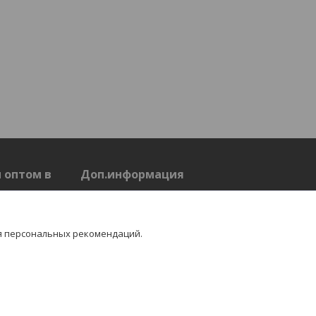
 оптом в
Доп.информация
Доставка и оплата
Контакты
Отзывы
я персональных рекомендаций.
Статьи