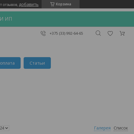
добавить
Корзина
т отзывов,
 И ИП
+375 (33) 992-64-65
 оплата
Статьи
Галерея
Список