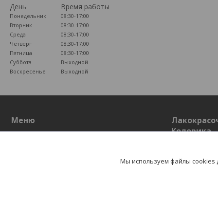
День
Время работы
Понедельник
08:30-17:00
Вторник
08:30-17:00
Среда
08:30-17:00
Четверг
08:30-17:00
Пятница
08:30-17:00
Суббота
Выходной
Воскресенье
Выходной
Меню
Лакокрасо
Колорика
Главная
Грунт-эмаль
Каталог
Грунтовка
О нас
Мы используем файлы cookies
Эмаль
Антикоррозио
Лаки