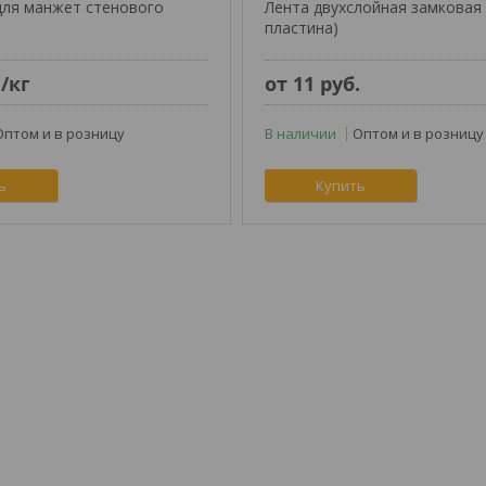
для манжет стенового
Лента двухслойная замковая
пластина)
.
/кг
от 11
руб.
Оптом и в розницу
В наличии
Оптом и в розницу
ь
Купить