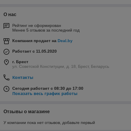
Только высококачественные лакокрасочные материалы по
О нас
ГОСТу и ТУ представлены в электронном каталоге. Спектр
выгодных предложений включает:
Рейтинг не сформирован
грунт-эмаль;
Менее 5 отзывов за последний год
эмаль;
Компания продает на
Deal.by
грунтовка;
Работает с 11.05.2020
растворители;
антикоррозионные материалы;
г. Брест
ул. Советской Конституции, д. 18, Брест, Беларусь
огнезащитные составы;
наливные полы.
Контакты
Для надежного покрытия металлоконструкций,
Сегодня работает с 08:30 до 17:00
профессионального окрашивания необходимо использовать
Показать весь график работы
средства от проверенных производителей. Мы предлагаем
купить лакокрасочные материалы и покрытия оптом, чтобы
решить индивидуальные задачи. Конечный потребитель
должен оставаться доволен, и наша компания делает все
Отзывы о магазине
для этого. «Колорика» продуктивно сотрудничает с
производителями, предлагая продукцию ведущих
У компании пока нет отзывов, добавьте первый
российских заводов строителям и подрядчикам,