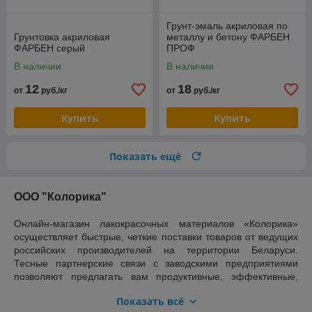
Грунт-эмаль акриловая по
Грунтовка акриловая
металлу и бетону ФАРБЕН
ФАРБЕН серый
ПРОФ
В наличии
В наличии
12
18
от
руб./кг
от
руб./кг
Купить
Купить
Показать ещё
ООО "Колорика"
Онлайн-магазин лакокрасочных материалов «Колорика»
осуществляет быстрые, четкие поставки товаров от ведущих
российских производителей на территории Беларуси.
Тесные партнерские связи с заводскими предприятиями
позволяют предлагать вам продуктивные, эффективные,
лучшие решения по конкурентоспособным ценам.
Показать всё
Ассортимент компании