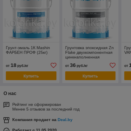
Грунт-эмаль 1К Mashin
Грунтовка эпоксидная Zn
Гр
ФАРБЕН ПРОФ (25кг)
Flake двухкомпонентная
VA
цинкнаполненная
ФАРБЕН ПРОФ
18
36
от
руб./кг
от
руб./кг
от
Купить
Купить
О нас
Рейтинг не сформирован
Менее 5 отзывов за последний год
Компания продает на
Deal.by
Работает с 11.05.2020