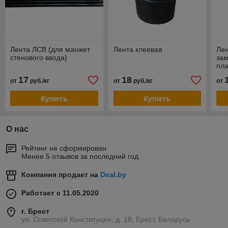
Лента ЛСВ (для манжет
Лента клеевая
Лен
стенового ввода)
зам
пла
17
18
от
руб./кг
от
руб./кг
от
Купить
Купить
О нас
Рейтинг не сформирован
Менее 5 отзывов за последний год
Компания продает на
Deal.by
Работает с 11.05.2020
г. Брест
ул. Советской Конституции, д. 18, Брест, Беларусь