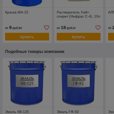
Краска МА-15
Растворитель Уайт-
АЛП
спирит (Нефрас С-4), 10л
9
18
от
руб./кг
от
руб./л
от
Купить
Купить
Подобные товары компании
Эмаль ХВ-125
Эмаль ГФ-92
Эма