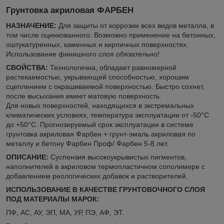
Грунтовка акриловая ФАРБЕН
НАЗНАЧЕНИЕ:
Для защиты от коррозии всех видов металла, в
том числе оцинкованного. Возможно применение на бетонных,
оштукатуренных, каменных и кирпичных поверхностях.
Использование финишного слоя обязательно!
СВОЙСТВА:
Технологична, обладает равномерной
растекаемостью, укрывающей способностью, хорошим
сцеплением с окрашиваемой поверхностью. Быстро сохнет,
после высыхания имеет матовую поверхность.
Для новых поверхностей, находящихся в экстремальных
климатических условиях, температура эксплуатации от -50°С
до +50°С. Прогнозируемый срок эксплуатации в системе
грунтовка акриловая Фарбен + грунт-эмаль акриловая по
металлу и бетону Фарбен Проф/ Фарбен 5-8 лет.
ОПИСАНИЕ:
Суспензия высокоукрывистых пигментов,
наполнителей в акриловом термопластичном сополимере с
добавлением реологических добавок и растворителей.
ИСПОЛЬЗОВАНИЕ В КАЧЕСТВЕ ГРУНТОВОЧНОГО СЛОЯ
ПОД МАТЕРИАЛЫ МАРОК:
ПФ, АС, АУ, ЭП, МА, УР, ПЭ, АФ, ЭТ.