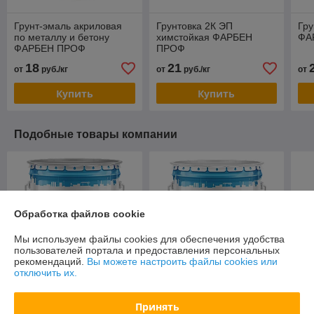
Грунт-эмаль акриловая
Грунтовка 2К ЭП
Гру
по металлу и бетону
химстойкая ФАРБЕН
ФА
ФАРБЕН ПРОФ
ПРОФ
18
21
от
руб./кг
от
руб./кг
от
Купить
Купить
Подобные товары компании
Обработка файлов cookie
Мы используем файлы cookies для обеспечения удобства
пользователей портала и предоставления персональных
рекомендаций.
Вы можете настроить файлы cookies или
отключить их.
Грунт-эмаль 1К Mashin
Грунтовка эпоксидная Zn
Гру
Принять
ФАРБЕН ПРОФ (25кг)
Flake двухкомпонентная
быс