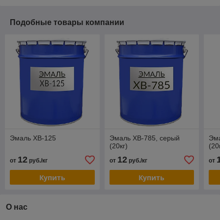
Подобные товары компании
Эмаль ХВ-125
Эмаль ХВ-785, серый
Эма
(20кг)
(20
12
12
от
руб./кг
от
руб./кг
от
Купить
Купить
О нас