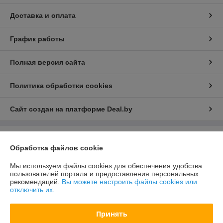
Доставка и оплата
График работы
Полная версия сайта
Политика обработки cookies
Сайт создан на платформе Deal.by
Информация для покупателя
Обработка файлов cookie
Юридическое лицо:
ООО "Колорика"
224000, г. Брест, ул. Советской Конституции, д. 18
Мы используем файлы cookies для обеспечения удобства
пользователей портала и предоставления персональных
Регистрационный номер ЕГР: 291551055
рекомендаций.
Вы можете настроить файлы cookies или
отключить их.
УНП: 291551055
Регистрационный орган: Администрация Московского района г. Бреста
Принять