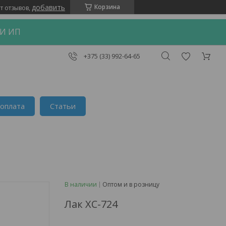
добавить
Корзина
т отзывов,
 И ИП
+375 (33) 992-64-65
 оплата
Статьи
В наличии
Оптом и в розницу
Лак ХС-724