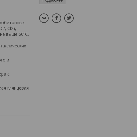
Подробнее
езобетонных
2, Cl2),
не выше 60ºС,
таллических
го и
ра с
кая глянцевая