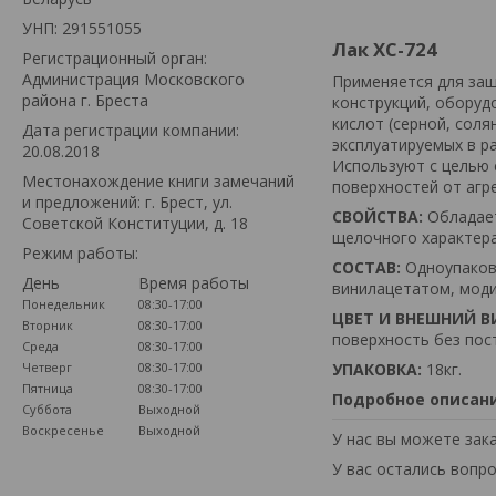
УНП: 291551055
Лак ХС-724
Регистрационный орган:
Администрация Московского
Применяется для за
района г. Бреста
конструкций, оборудо
кислот (серной, сол
Дата регистрации компании:
эксплуатируемых в р
20.08.2018
Используют с целью 
Местонахождение книги замечаний
поверхностей от агр
и предложений: г. Брест, ул.
СВОЙСТВА:
Обладает
Советской Конституции, д. 18
щелочного характера
Режим работы:
СОСТАВ:
Одноупаков
День
Время работы
винилацетатом, мод
Понедельник
08:30-17:00
ЦВЕТ И ВНЕШНИЙ В
Вторник
08:30-17:00
поверхность без пос
Среда
08:30-17:00
Четверг
08:30-17:00
УПАКОВКА:
18кг.
Пятница
08:30-17:00
Подробное описан
Суббота
Выходной
Воскресенье
Выходной
У нас вы можете зак
У вас остались вопр