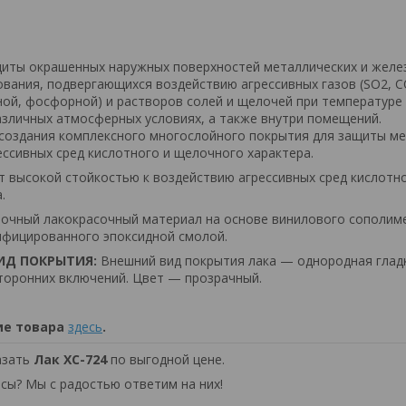
щиты окрашенных наружных поверхностей металлических и жел
вания, подвергающихся воздействию агрессивных газов (SO2, CO
яной, фосфорной) и растворов солей и щелочей при температуре 
азличных атмосферных условиях, а также внутри помещений.
создания комплексного многослойного покрытия для защиты ме
ессивных сред кислотного и щелочного характера.
 высокой стойкостью к воздействию агрессивных сред кислотно
.
очный лакокрасочный материал на основе винилового сополиме
ифицированного эпоксидной смолой.
ИД ПОКРЫТИЯ:
Внешний вид покрытия лака — однородная глад
торонних включений. Цвет — прозрачный.
ие товара
здесь
.
азать
Лак ХС-724
по выгодной цене.
осы? Мы с радостью ответим на них!